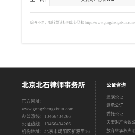
编写不易，如转载请标明出处链接:https://www.gongzhengzixun.com/cyg
公证咨询
遗嘱公证
官方网址：
继承公证
www.gongzhengzixun.com
委托公证
办公热线：13466434266
夫妻财产协议
公证热线：13466434266
放弃继承权声
机构地址：北京市朝阳区新源里16