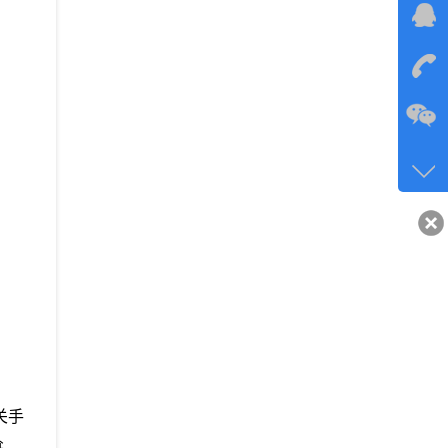
在线
在
咨询
134-6
客服q
40743
关手