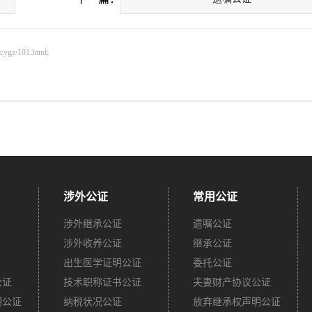
z/101.html;
涉外公证
常用公证
涉外继承公证
遗嘱公证
涉外收养公证
继承公证
出生医学证明公证
委托公证
公证
技术职称证书公证
夫妻财产协议公证
明公证
纳税状况公证
放弃继承权声明公证