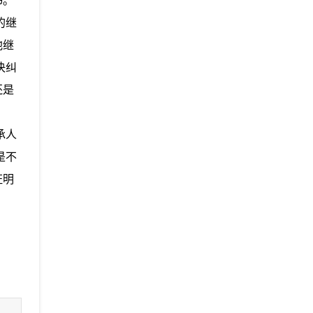
书。
的继
他继
决纠
还是
承人
是不
证明