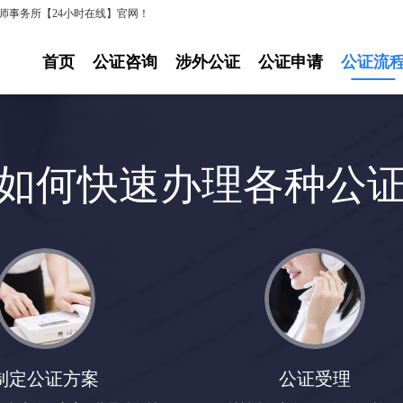
师事务所【24小时在线】官网！
首页
公证咨询
涉外公证
公证申请
公证流
如何快速办理各种公
制定公证方案
公证受理