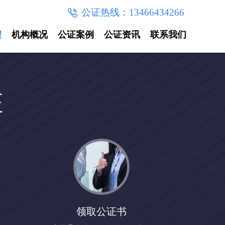
公证热线：13466434266
程
机构概况
公证案例
公证资讯
联系我们
证
领取公证书