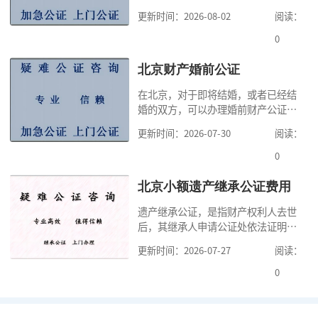
实性的证明活动，通过公证，可以提
更新时间：2026-08-02
阅读：
高公证事项的效力，固定证据，但是
很多人不知道在北京办理公证需要多
0
少时间。今天公证咨询就来告诉大
家，办理公证的时候除了需要按照公
北京财产婚前公证
证处的要求填写申请表外，还需要知
在北京，对于即将结婚，或者已经结
道北京公证需要什么材料,北京公证需
婚的双方，可以办理婚前财产公证，
要多少钱？北京公
明确婚前财产的归属以及债务承担方
更新时间：2026-07-30
阅读：
式，可以避免个人财产引发的纠纷，
但是，在北京办理婚前财产公证，除
0
了按照规定提交真实、合法的证明材
料外，公证咨询告诉大家，我们有必
北京小额遗产继承公证费用
要知道北京婚前财产公证收费标准,北
遗产继承公证，是指财产权利人去世
京婚前财产公证机构？了解这些不仅
后，其继承人申请公证处依法证明继
有利于我们根
承人继承遗产行为的合法性与真实性
更新时间：2026-07-27
阅读：
的证明活动。通过公证，继承人可以
拿着享有继承权的公证书办理遗产过
0
户手续。公证咨询告诉大家，小额遗
产继承公证，也要遵守公证流程，依
法提交证明材料，按照规定交纳公证