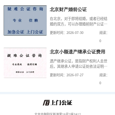
少时间。今天公证咨询就来告诉大
家，办理公证的时候除了需要按照公
北京财产婚前公证
证处的要求填写申请表外，还需要知
在北京，对于即将结婚，或者已经结
道北京公证需要什么材料,北京公证需
婚的双方，可以办理婚前财产公证，
要多少钱？北京公
明确婚前财产的归属以及债务承担方
更新时间：2026-07-30
阅读：
式，可以避免个人财产引发的纠纷，
但是，在北京办理婚前财产公证，除
0
了按照规定提交真实、合法的证明材
料外，公证咨询告诉大家，我们有必
北京小额遗产继承公证费用
要知道北京婚前财产公证收费标准,北
遗产继承公证，是指财产权利人去世
京婚前财产公证机构？了解这些不仅
后，其继承人申请公证处依法证明继
有利于我们根
承人继承遗产行为的合法性与真实性
更新时间：2026-07-27
阅读：
的证明活动。通过公证，继承人可以
拿着享有继承权的公证书办理遗产过
0
户手续。公证咨询告诉大家，小额遗
产继承公证，也要遵守公证流程，依
法提交证明材料，按照规定交纳公证
费。我们在办理继承公证的时候，需
要知道北京遗
北京市朝阳区新源里16号2座3A12