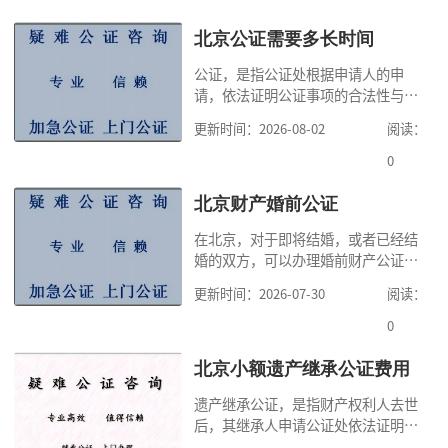
北京公证需要多长时间
公证，是指公证处根据申请人的申
请，依法证明公证事项的合法性与真
实性的证明活动，通过公证，可以提
更新时间：2026-08-02
阅读：
高公证事项的效力，固定证据，但是
很多人不知道在北京办理公证需要多
0
少时间。今天公证咨询就来告诉大
家，办理公证的时候除了需要按照公
北京财产婚前公证
证处的要求填写申请表外，还需要知
在北京，对于即将结婚，或者已经结
道北京公证需要什么材料,北京公证需
婚的双方，可以办理婚前财产公证，
要多少钱？北京公
明确婚前财产的归属以及债务承担方
更新时间：2026-07-30
阅读：
式，可以避免个人财产引发的纠纷，
但是，在北京办理婚前财产公证，除
0
了按照规定提交真实、合法的证明材
料外，公证咨询告诉大家，我们有必
北京小额遗产继承公证费用
要知道北京婚前财产公证收费标准,北
遗产继承公证，是指财产权利人去世
京婚前财产公证机构？了解这些不仅
后，其继承人申请公证处依法证明继
有利于我们根
承人继承遗产行为的合法性与真实性