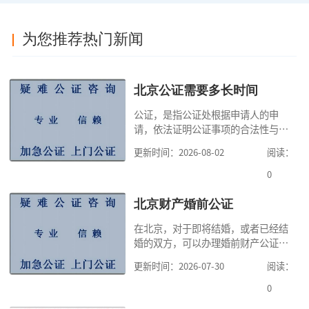
为您推荐热门新闻
北京公证需要多长时间
公证，是指公证处根据申请人的申
请，依法证明公证事项的合法性与真
实性的证明活动，通过公证，可以提
更新时间：2026-08-02
阅读：
高公证事项的效力，固定证据，但是
很多人不知道在北京办理公证需要多
0
少时间。今天公证咨询就来告诉大
家，办理公证的时候除了需要按照公
北京财产婚前公证
证处的要求填写申请表外，还需要知
在北京，对于即将结婚，或者已经结
道北京公证需要什么材料,北京公证需
婚的双方，可以办理婚前财产公证，
要多少钱？北京公
明确婚前财产的归属以及债务承担方
更新时间：2026-07-30
阅读：
式，可以避免个人财产引发的纠纷，
但是，在北京办理婚前财产公证，除
0
了按照规定提交真实、合法的证明材