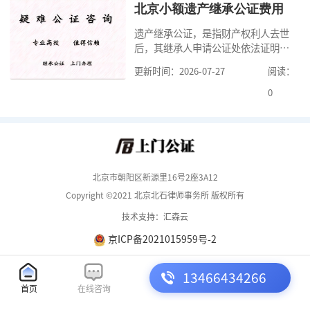
料外，公证咨询告诉大家，我们有必
北京小额遗产继承公证费用
要知道北京婚前财产公证收费标准,北
遗产继承公证，是指财产权利人去世
京婚前财产公证机构？了解这些不仅
后，其继承人申请公证处依法证明继
有利于我们根
承人继承遗产行为的合法性与真实性
更新时间：2026-07-27
阅读：
的证明活动。通过公证，继承人可以
拿着享有继承权的公证书办理遗产过
0
户手续。公证咨询告诉大家，小额遗
产继承公证，也要遵守公证流程，依
法提交证明材料，按照规定交纳公证
费。我们在办理继承公证的时候，需
要知道北京遗
北京市朝阳区新源里16号2座3A12
Copyright ©2021 北京北石律师事务所 版权所有
技术支持：汇森云
京ICP备2021015959号-2
13466434266
首页
在线咨询