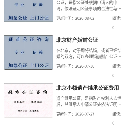
公证，是指公证处根据申请人的申
请，依法证明公证事项的合法性与真
实性的证明活动，通过公证，可以提
更新时间：2026-08-02
阅读：
高公证事项的效力，固定证据，但是
很多人不知道在北京办理公证需要多
0
少时间。今天公证咨询就来告诉大
家，办理公证的时候除了需要按照公
北京财产婚前公证
证处的要求填写申请表外，还需要知
在北京，对于即将结婚，或者已经结
道北京公证需要什么材料,北京公证需
婚的双方，可以办理婚前财产公证，
要多少钱？北京公
明确婚前财产的归属以及债务承担方
更新时间：2026-07-30
阅读：
式，可以避免个人财产引发的纠纷，
但是，在北京办理婚前财产公证，除
0
了按照规定提交真实、合法的证明材
料外，公证咨询告诉大家，我们有必
北京小额遗产继承公证费用
要知道北京婚前财产公证收费标准,北
遗产继承公证，是指财产权利人去世
京婚前财产公证机构？了解这些不仅
后，其继承人申请公证处依法证明继
有利于我们根
承人继承遗产行为的合法性与真实性
更新时间：2026-07-27
阅读：
的证明活动。通过公证，继承人可以
拿着享有继承权的公证书办理遗产过
0
户手续。公证咨询告诉大家，小额遗