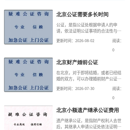
北京公证需要多长时间
公证，是指公证处根据申请人的申
请，依法证明公证事项的合法性与真
实性的证明活动，通过公证，可以提
更新时间：2026-08-02
阅读：
高公证事项的效力，固定证据，但是
很多人不知道在北京办理公证需要多
0
少时间。今天公证咨询就来告诉大
家，办理公证的时候除了需要按照公
北京财产婚前公证
证处的要求填写申请表外，还需要知
在北京，对于即将结婚，或者已经结
道北京公证需要什么材料,北京公证需
婚的双方，可以办理婚前财产公证，
要多少钱？北京公
明确婚前财产的归属以及债务承担方
更新时间：2026-07-30
阅读：
式，可以避免个人财产引发的纠纷，
但是，在北京办理婚前财产公证，除
0
了按照规定提交真实、合法的证明材
料外，公证咨询告诉大家，我们有必
北京小额遗产继承公证费用
要知道北京婚前财产公证收费标准,北
遗产继承公证，是指财产权利人去世
京婚前财产公证机构？了解这些不仅
后，其继承人申请公证处依法证明继
有利于我们根