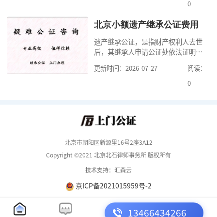
但是，在北京办理婚前财产公证，除
0
了按照规定提交真实、合法的证明材
料外，公证咨询告诉大家，我们有必
北京小额遗产继承公证费用
要知道北京婚前财产公证收费标准,北
遗产继承公证，是指财产权利人去世
京婚前财产公证机构？了解这些不仅
后，其继承人申请公证处依法证明继
有利于我们根
承人继承遗产行为的合法性与真实性
更新时间：2026-07-27
阅读：
的证明活动。通过公证，继承人可以
拿着享有继承权的公证书办理遗产过
0
户手续。公证咨询告诉大家，小额遗
产继承公证，也要遵守公证流程，依
法提交证明材料，按照规定交纳公证
费。我们在办理继承公证的时候，需
要知道北京遗
北京市朝阳区新源里16号2座3A12
Copyright ©2021 北京北石律师事务所 版权所有
技术支持：汇森云
京ICP备2021015959号-2
13466434266