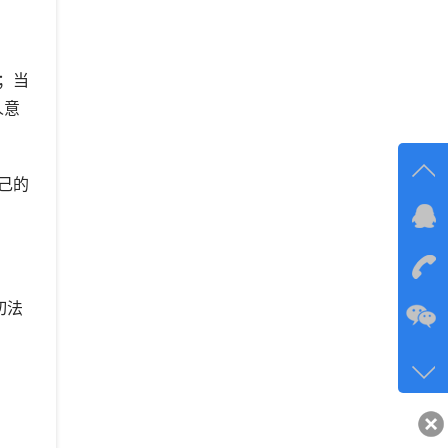
；当
人意
己的
在线
在
切法
咨询
134-6
客服q
40743