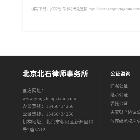
编写不易，如转载请标明出处链接:https://www.gongzhengzixun.com/gzdt/
公证咨询
遗嘱公证
官方网址：
继承公证
www.gongzhengzixun.com
委托公证
办公热线：13466434266
夫妻财产协议
公证热线：13466434266
放弃继承权声
机构地址：北京市朝阳区新源里16
号2座3A12