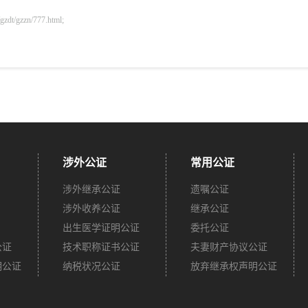
gzzn/777.html;
涉外公证
常用公证
涉外继承公证
遗嘱公证
涉外收养公证
继承公证
出生医学证明公证
委托公证
公证
技术职称证书公证
夫妻财产协议公证
明公证
纳税状况公证
放弃继承权声明公证