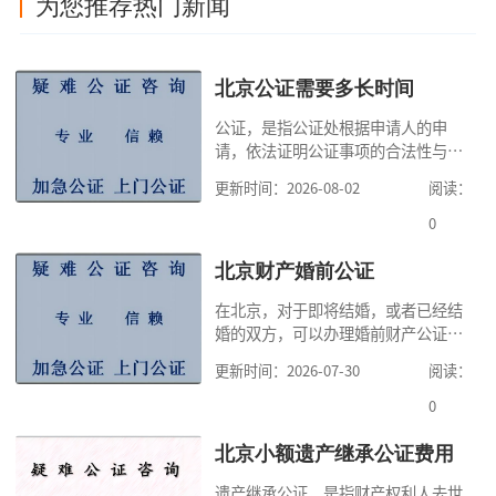
为您推荐热门新闻
北京公证需要多长时间
公证，是指公证处根据申请人的申
请，依法证明公证事项的合法性与真
实性的证明活动，通过公证，可以提
更新时间：2026-08-02
阅读：
高公证事项的效力，固定证据，但是
很多人不知道在北京办理公证需要多
0
少时间。今天公证咨询就来告诉大
家，办理公证的时候除了需要按照公
北京财产婚前公证
证处的要求填写申请表外，还需要知
在北京，对于即将结婚，或者已经结
道北京公证需要什么材料,北京公证需
婚的双方，可以办理婚前财产公证，
要多少钱？北京公
明确婚前财产的归属以及债务承担方
更新时间：2026-07-30
阅读：
式，可以避免个人财产引发的纠纷，
但是，在北京办理婚前财产公证，除
0
了按照规定提交真实、合法的证明材
料外，公证咨询告诉大家，我们有必
北京小额遗产继承公证费用
要知道北京婚前财产公证收费标准,北
遗产继承公证，是指财产权利人去世
京婚前财产公证机构？了解这些不仅