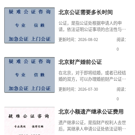
北京公证需要多长时间
公证，是指公证处根据申请人的申
请，依法证明公证事项的合法性与真
实性的证明活动，通过公证，可以提
更新时间：2026-08-02
阅读：
高公证事项的效力，固定证据，但是
很多人不知道在北京办理公证需要多
0
少时间。今天公证咨询就来告诉大
家，办理公证的时候除了需要按照公
北京财产婚前公证
证处的要求填写申请表外，还需要知
在北京，对于即将结婚，或者已经结
道北京公证需要什么材料,北京公证需
婚的双方，可以办理婚前财产公证，
要多少钱？北京公
明确婚前财产的归属以及债务承担方
更新时间：2026-07-30
阅读：
式，可以避免个人财产引发的纠纷，
但是，在北京办理婚前财产公证，除
0
了按照规定提交真实、合法的证明材
料外，公证咨询告诉大家，我们有必
北京小额遗产继承公证费用
要知道北京婚前财产公证收费标准,北
遗产继承公证，是指财产权利人去世
京婚前财产公证机构？了解这些不仅
后，其继承人申请公证处依法证明继
有利于我们根
承人继承遗产行为的合法性与真实性