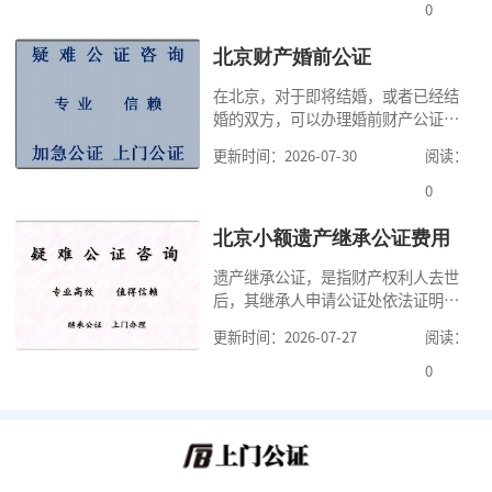
很多人不知道在北京办理公证需要多
0
少时间。今天公证咨询就来告诉大
家，办理公证的时候除了需要按照公
北京财产婚前公证
证处的要求填写申请表外，还需要知
在北京，对于即将结婚，或者已经结
道北京公证需要什么材料,北京公证需
婚的双方，可以办理婚前财产公证，
要多少钱？北京公
明确婚前财产的归属以及债务承担方
更新时间：2026-07-30
阅读：
式，可以避免个人财产引发的纠纷，
但是，在北京办理婚前财产公证，除
0
了按照规定提交真实、合法的证明材
料外，公证咨询告诉大家，我们有必
北京小额遗产继承公证费用
要知道北京婚前财产公证收费标准,北
遗产继承公证，是指财产权利人去世
京婚前财产公证机构？了解这些不仅
后，其继承人申请公证处依法证明继
有利于我们根
承人继承遗产行为的合法性与真实性
更新时间：2026-07-27
阅读：
的证明活动。通过公证，继承人可以
拿着享有继承权的公证书办理遗产过
0
户手续。公证咨询告诉大家，小额遗
产继承公证，也要遵守公证流程，依
法提交证明材料，按照规定交纳公证
费。我们在办理继承公证的时候，需
要知道北京遗