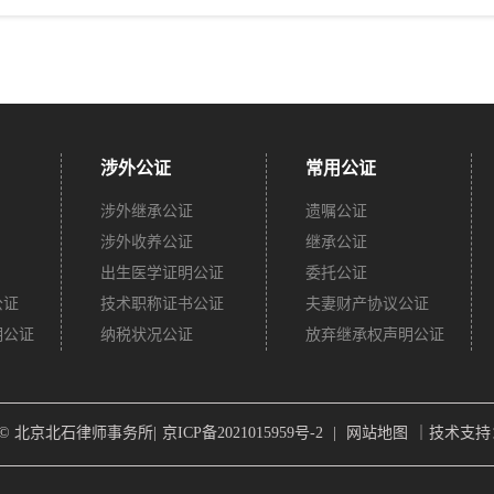
涉外公证
常用公证
涉外继承公证
遗嘱公证
涉外收养公证
继承公证
出生医学证明公证
委托公证
公证
技术职称证书公证
夫妻财产协议公证
明公证
纳税状况公证
放弃继承权声明公证
ght © 北京北石律师事务所|
京ICP备2021015959号-2
|
网站地图
｜技术支持