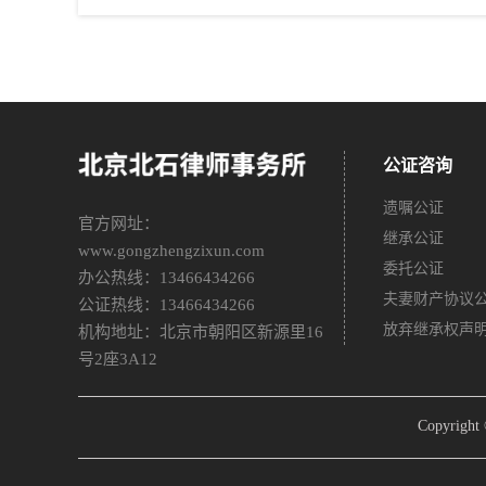
公证咨询
遗嘱公证
官方网址：
继承公证
www.gongzhengzixun.com
委托公证
办公热线：13466434266
夫妻财产协议
公证热线：13466434266
放弃继承权声
机构地址：北京市朝阳区新源里16
号2座3A12
Copyri