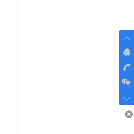
在线
在
咨询
134-6
客服q
40743