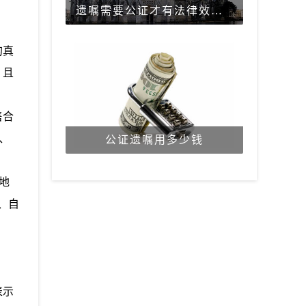
遗嘱需要公证才有法律效力吗？
的真
，且
售合
、
公证遗嘱用多少钱
地
、自
表示