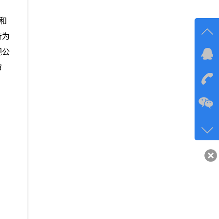
和
行为
把公
在线
审
在
咨询
134-6
客服q
40743