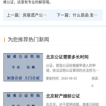
难公证，这里有专业的解答哦。
上一篇：
房屋遗产公证费如何收法律百科？
下一篇：
什么是函 发出函并经公证是否具有法律效力
为您推荐热门新闻
北京公证需要多长时间
公证，是指公证处根据申请人的申
请，依法证明公证事项的合法性与真
实性的证明活动，通过公证，可以提
更新时间：2026-08-02
阅读：
高公证事项的效力，固定证据，但是
很多人不知道在北京办理公证需要多
0
少时间。今天公证咨询就来告诉大
家，办理公证的时候除了需要按照公
北京财产婚前公证
证处的要求填写申请表外，还需要知
在北京，对于即将结婚，或者已经结
道北京公证需要什么材料,北京公证需