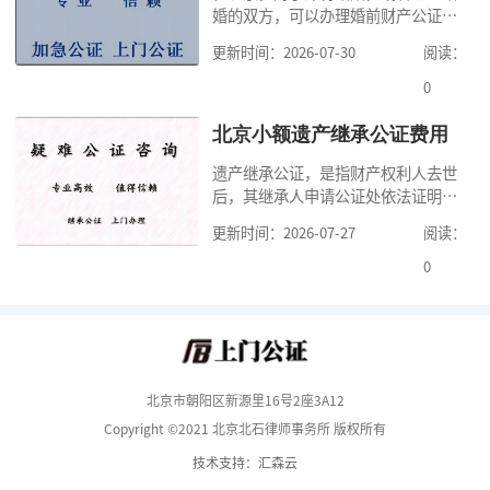
婚的双方，可以办理婚前财产公证，
要多少钱？北京公
明确婚前财产的归属以及债务承担方
更新时间：2026-07-30
阅读：
式，可以避免个人财产引发的纠纷，
但是，在北京办理婚前财产公证，除
0
了按照规定提交真实、合法的证明材
料外，公证咨询告诉大家，我们有必
北京小额遗产继承公证费用
要知道北京婚前财产公证收费标准,北
遗产继承公证，是指财产权利人去世
京婚前财产公证机构？了解这些不仅
后，其继承人申请公证处依法证明继
有利于我们根
承人继承遗产行为的合法性与真实性
更新时间：2026-07-27
阅读：
的证明活动。通过公证，继承人可以
拿着享有继承权的公证书办理遗产过
0
户手续。公证咨询告诉大家，小额遗
产继承公证，也要遵守公证流程，依
法提交证明材料，按照规定交纳公证
费。我们在办理继承公证的时候，需
要知道北京遗
北京市朝阳区新源里16号2座3A12
Copyright ©2021 北京北石律师事务所 版权所有
技术支持：汇森云