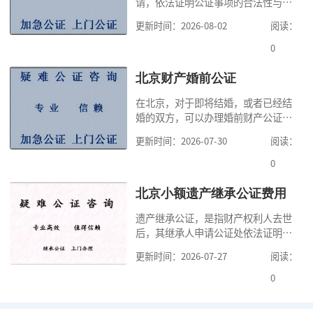
请，依法证明公证事项的合法性与真
实性的证明活动，通过公证，可以提
更新时间：2026-08-02
阅读：
高公证事项的效力，固定证据，但是
很多人不知道在北京办理公证需要多
0
少时间。今天公证咨询就来告诉大
家，办理公证的时候除了需要按照公
北京财产婚前公证
证处的要求填写申请表外，还需要知
在北京，对于即将结婚，或者已经结
道北京公证需要什么材料,北京公证需
婚的双方，可以办理婚前财产公证，
要多少钱？北京公
明确婚前财产的归属以及债务承担方
更新时间：2026-07-30
阅读：
式，可以避免个人财产引发的纠纷，
但是，在北京办理婚前财产公证，除
0
了按照规定提交真实、合法的证明材
料外，公证咨询告诉大家，我们有必
北京小额遗产继承公证费用
要知道北京婚前财产公证收费标准,北
遗产继承公证，是指财产权利人去世
京婚前财产公证机构？了解这些不仅
后，其继承人申请公证处依法证明继
有利于我们根
承人继承遗产行为的合法性与真实性
更新时间：2026-07-27
阅读：
的证明活动。通过公证，继承人可以
拿着享有继承权的公证书办理遗产过
0
户手续。公证咨询告诉大家，小额遗
产继承公证，也要遵守公证流程，依