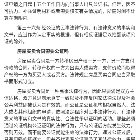
证申请之日起十五个工作日内向当事人出具公证书。但是，因不
可抗力、补充证明材料或者需要核实有关情况的，所需时间不计
算在期限内。
第三十六条 经公证的民事法律行为、有法律意义的事实和
文书，应当作为认定事实的根据，但有相反证据足以推翻该项公
证的除外。
房屋买卖合同需要公证吗
房屋买卖合同是一方转移房屋产权于另一方，另一方支付
价款的合同。转移产权的一方为出卖人或卖方，支付价款而取得
产权的一方为买受人或者买方。法律规定房屋买卖合同应当采取
书面形式订立。
房屋买卖合同是一种民事法律行为，因此只要满足双方主
体适格、双方意思表示真实一致以及不违反国家法律法规及社会
公共利益即被认为是有效的。而公证是公证机构根据自然人、法
人或者其他组织的申请，依照法定程序对民事法律行为、有法律
意义的事实和文书的真实性、合法性予以证明的活动。那些必须
通过公证机构公证证明的法律行为，只有公证后方能发生效力，
否则无效。而不需要公证就能生效的法律行为，通过公证过后，
具有更强的证据力，但并不代表着公证赋予了其法律效力。房屋