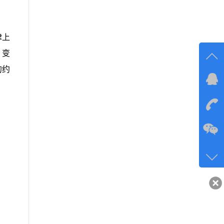
律上
、变
的约
在线
在
咨询
134-6
客服q
40743