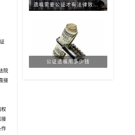
遗嘱需要公证才有法律效力吗？
证
公证遗嘱用多少钱
法院
直接
辖权
直接
条作