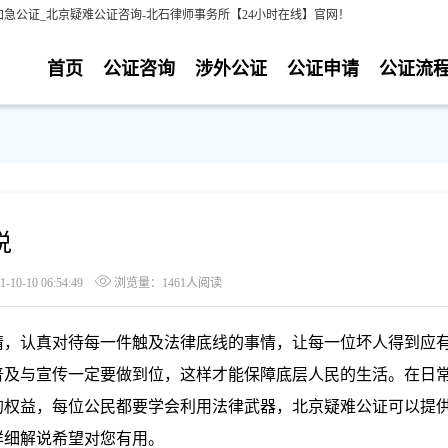
急公证_北京疑难公证咨询-北石律师事务所【24小时在线】官网！
首页
公证咨询
涉外公证
公证申请
公证流
说
0-10 06:54:49
浏览量：1461人阅读
，认真对待每一件触及法律底线的事情，让每一位坏人得到应
普及与宣传一定要做到位，这样才能保障底层人民的生活。在日
的权益，每位公民都要学会利用法律武器，北京疑难公证可以提
详细解说希望对您有用。