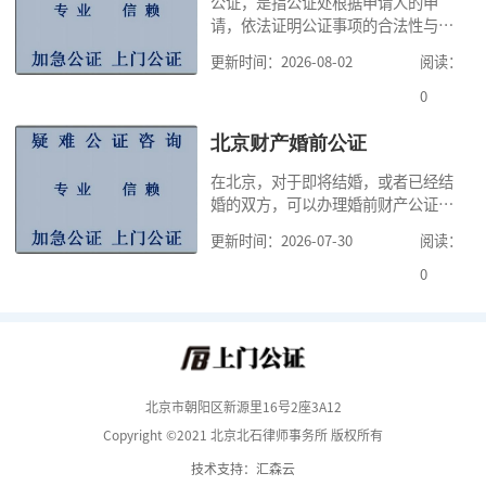
公证，是指公证处根据申请人的申
知道自己办理何种公证，自己可以向
请，依法证明公证事项的合法性与真
哪个公证书提出
实性的证明活动，通过公证，可以提
更新时间：2026-08-02
阅读：
高公证事项的效力，固定证据，但是
很多人不知道在北京办理公证需要多
0
少时间。今天公证咨询就来告诉大
家，办理公证的时候除了需要按照公
北京财产婚前公证
证处的要求填写申请表外，还需要知
在北京，对于即将结婚，或者已经结
道北京公证需要什么材料,北京公证需
婚的双方，可以办理婚前财产公证，
要多少钱？北京公
明确婚前财产的归属以及债务承担方
更新时间：2026-07-30
阅读：
式，可以避免个人财产引发的纠纷，
但是，在北京办理婚前财产公证，除
0
了按照规定提交真实、合法的证明材
料外，公证咨询告诉大家，我们有必
要知道北京婚前财产公证收费标准,北
京婚前财产公证机构？了解这些不仅
有利于我们根
北京市朝阳区新源里16号2座3A12
Copyright ©2021 北京北石律师事务所 版权所有
技术支持：汇森云