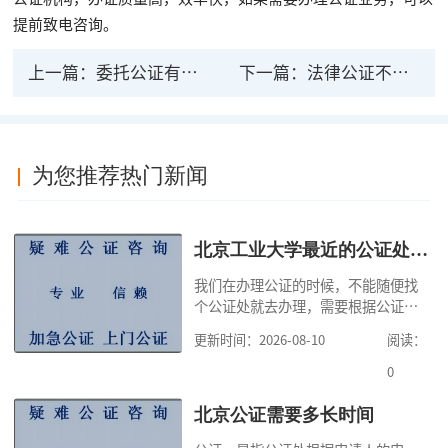
提前致电咨询。
上一篇：
委托公证有法律效力 授权委托书怎样办理公证
下一篇：
法律公证不继承财产该怎么办，应该找谁来帮忙
为您推荐热门新闻
北京工业大学最近的公证处电话
我们在办理公证的时候，不能随便找
个公证处就去办理，需要根据公证事
项来确定公证处，比如继承公证，只
更新时间：2026-08-10
阅读：
能向不动产所在地的公证处申请办
理，有的公证可以在申请人住所地、
0
经常居住地、行为地或事实发生的公
证处申请办理，因此，公证咨询提示
北京公证需要多长时间
大家，在办理公证之前，一定要清楚