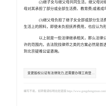
(2)继子女与继父母共同生活，继父母对继
母对其承担了部分或全部生活费、教育费;或者成
(3)继父母负担了继子女全部或部分生活费
生活上的照料，即使未负担抚养费用，也应认为
以上就是一些法律继承相关，那么法律公
许的范围内，去法院找律师之类的方案必然是首
到北京疑难
公证咨询
。
变更股权公证有法律效力,还需要办理工商登记吗
编写不易，如转载请标明出处链接:https://www.gongzhengzixun.com/gzdt/