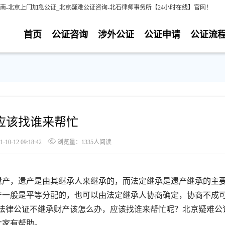
南-北京上门加急公证_北京疑难公证咨询-北石律师事务所【24小时在线】官网！
首页
公证咨询
涉外公证
公证申请
公证流
应该找谁来帮忙
0-12 09:18:42
浏览量：1335人阅读
产，遗产是由其继承人来继承的，而法定继承是遗产继承的主
产一般是平等分配的，也可以由法定继承人协商确定，协商不成
?法律公证不继承财产该怎么办，应该找谁来帮忙呢？北京疑难公
大家有帮助。