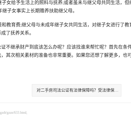
子女给予生活上的照料与抚养;或者虽未与继父母共同生活，但
年继子女事实上长期赡养扶助继父母。
和教育费;继父母与未成年继子女共同生活，对继子女进行了教
形成了抚养关系。
证不继承财产到底该怎么办呢？应该找谁来帮忙呢？首先在条
选，其次相关素材的准备也非常重要。如果您还想了解更多，也
对二手房司法公证有法律保障吗？受法律保护吗
gzzn/633.html;