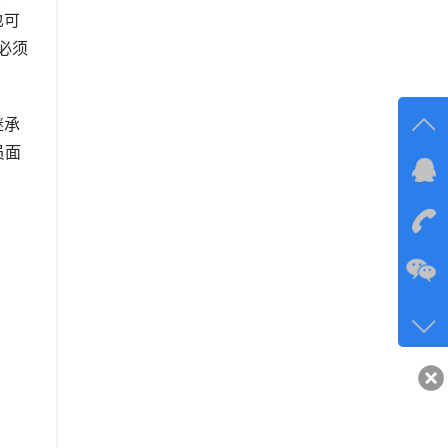
也可
必须
继承
员面
在线
在
咨询
134-6
客服q
40743