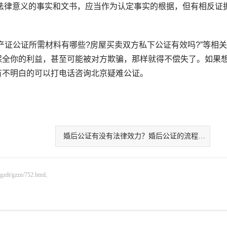
律意义的事实和文书，应当作为认定事实的根据，但有相反证
证公证所需材料有哪些?房屋买卖双方私下公证有效吗?”等相
保全你的利益，甚至可能被对方欺骗，那样就得不偿失了。如果
有不明白的可以打电话咨询北京疑难公证。
婚后公证有没有法律效力？婚后公证的流程是什么样的？
gzzn/752.html;