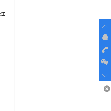
公证
在线
在
咨询
134-6
客服q
40743