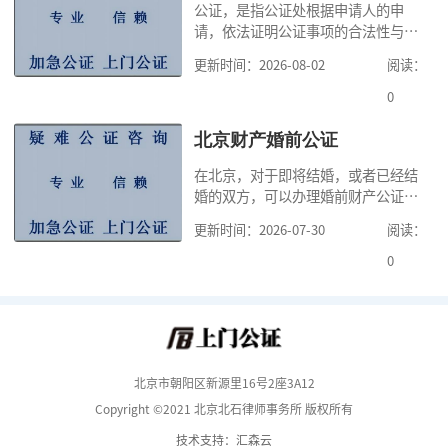
公证，是指公证处根据申请人的申
知道自己办理何种公证，自己可以向
请，依法证明公证事项的合法性与真
哪个公证书提出
实性的证明活动，通过公证，可以提
更新时间：2026-08-02
阅读：
高公证事项的效力，固定证据，但是
很多人不知道在北京办理公证需要多
0
少时间。今天公证咨询就来告诉大
家，办理公证的时候除了需要按照公
北京财产婚前公证
证处的要求填写申请表外，还需要知
在北京，对于即将结婚，或者已经结
道北京公证需要什么材料,北京公证需
婚的双方，可以办理婚前财产公证，
要多少钱？北京公
明确婚前财产的归属以及债务承担方
更新时间：2026-07-30
阅读：
式，可以避免个人财产引发的纠纷，
但是，在北京办理婚前财产公证，除
0
了按照规定提交真实、合法的证明材
料外，公证咨询告诉大家，我们有必
要知道北京婚前财产公证收费标准,北
京婚前财产公证机构？了解这些不仅
有利于我们根
北京市朝阳区新源里16号2座3A12
Copyright ©2021 北京北石律师事务所 版权所有
技术支持：汇森云