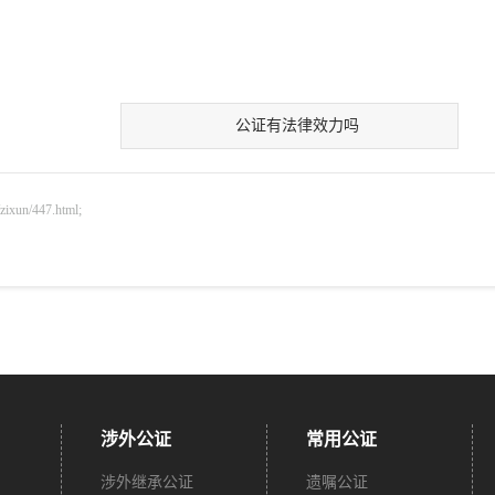
公证有法律效力吗
n/447.html;
涉外公证
常用公证
涉外继承公证
遗嘱公证