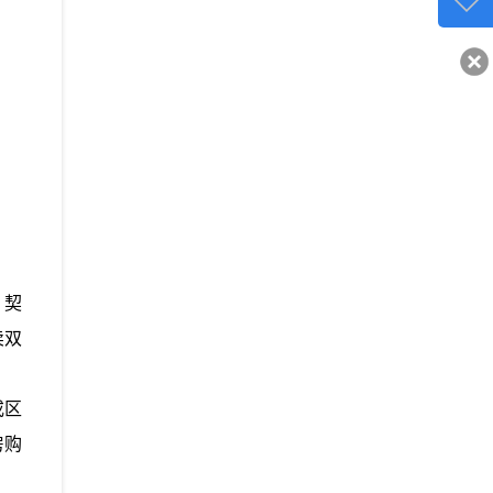
客服q
40743
、契
卖双
或区
房购