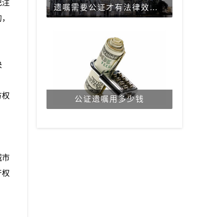
记注
遗嘱需要公证才有法律效力吗？
的，
决
方权
公证遗嘱用多少钱
城市
产权