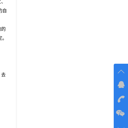
立、
的自
地的
定。
。去
在线
在
咨询
134-6