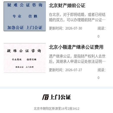
家，办理公证的时候除了需要按照公
北京财产婚前公证
证处的要求填写申请表外，还需要知
在北京，对于即将结婚，或者已经结
道北京公证需要什么材料,北京公证需
婚的双方，可以办理婚前财产公证，
要多少钱？北京公
明确婚前财产的归属以及债务承担方
更新时间：2026-07-30
阅读：
式，可以避免个人财产引发的纠纷，
但是，在北京办理婚前财产公证，除
0
了按照规定提交真实、合法的证明材
料外，公证咨询告诉大家，我们有必
北京小额遗产继承公证费用
要知道北京婚前财产公证收费标准,北
遗产继承公证，是指财产权利人去世
京婚前财产公证机构？了解这些不仅
后，其继承人申请公证处依法证明继
有利于我们根
承人继承遗产行为的合法性与真实性
更新时间：2026-07-27
阅读：
的证明活动。通过公证，继承人可以
拿着享有继承权的公证书办理遗产过
0
户手续。公证咨询告诉大家，小额遗
产继承公证，也要遵守公证流程，依
法提交证明材料，按照规定交纳公证
费。我们在办理继承公证的时候，需
要知道北京遗
北京市朝阳区新源里16号2座3A12