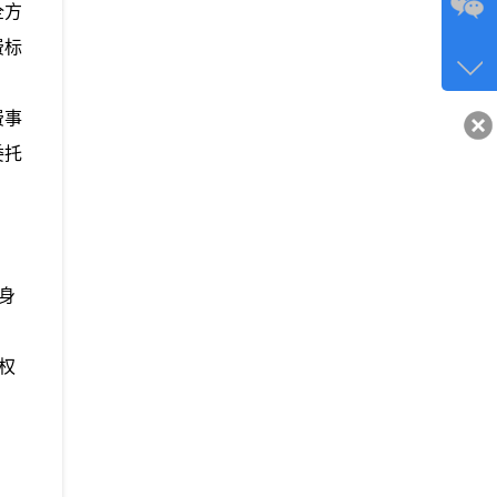
全方
咨询
费标
134-6
客服q
费事
40743
委托
身
权