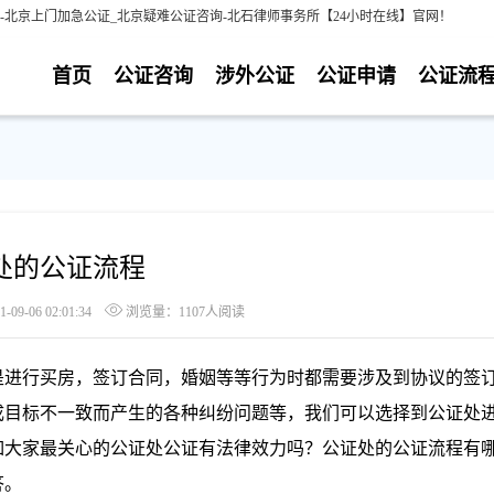
北京上门加急公证_北京疑难公证咨询-北石律师事务所【24小时在线】官网！
首页
公证咨询
涉外公证
公证申请
公证流
处的公证流程
9-06 02:01:34
浏览量：1107人阅读
进行买房，签订合同，婚姻等等行为时都需要涉及到协议的签
成目标不一致而产生的各种纠纷问题等，我们可以选择到公证处
如大家最关心的公证处公证有法律效力吗？公证处的公证流程有
答。