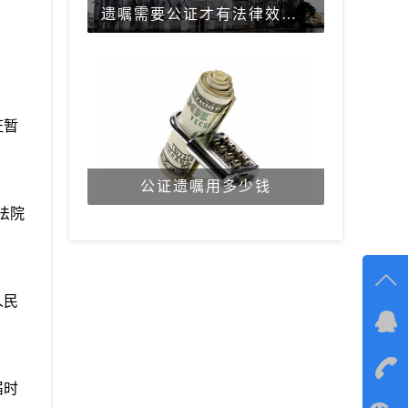
遗嘱需要公证才有法律效力吗？
证暂
公证遗嘱用多少钱
法院
人民
在线
在
届时